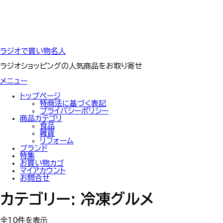
コ
ラジオで買い物名人
ン
テ
ラジオショッピングの人気商品をお取り寄せ
ン
ツ
メニュー
へ
ス
トップぺージ
キ
特商法に基づく表記
ッ
プライバシーポリシー
プ
商品カテゴリ
食品
雑貨
リフォーム
ブランド
特集
お買い物カゴ
マイアカウント
お問合せ
カテゴリー:
冷凍グルメ
全10件を表示