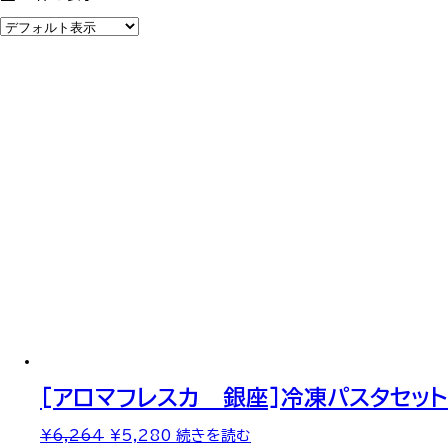
[アロマフレスカ 銀座]冷凍パスタセット
元
現
¥
6,264
¥
5,280
続きを読む