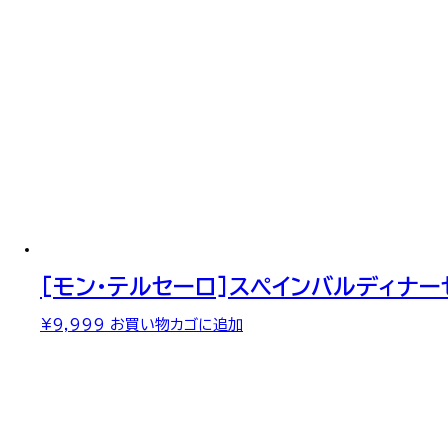
¥21,600
は
で
¥19,800
し
で
た。
す。
[モン・テルセーロ]スペインバルディナー
¥
9,999
お買い物カゴに追加