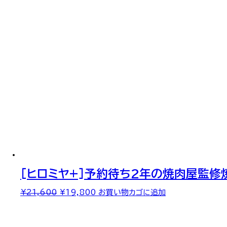
の
在
価
の
格
価
は
格
¥6,264
は
で
¥5,280
し
で
た。
す。
[ヒロミヤ+]予約待ち2年の焼肉屋監修
元
現
¥
21,600
¥
19,800
お買い物カゴに追加
の
在
価
の
格
価
は
格