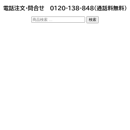
電話注文・問合せ ０１２０-１３８-８４８（通話料無料）
検
検索
索
対
象: