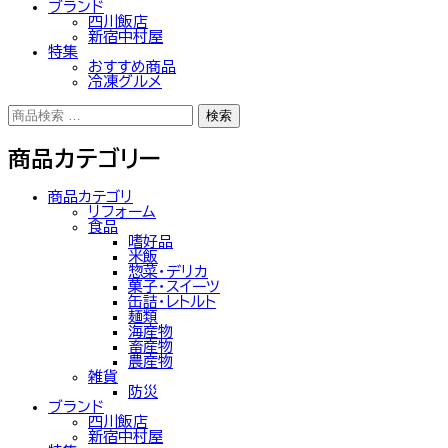
ブランド
四川飯店
新宿中村屋
特集
おすすめ商品
冷凍グルメ
検
検索
索
対
商品カテゴリー
象:
商品カテゴリ
リフォーム
食品
嗜好品
米飯
惣菜・デリカ
菓子・スイーツ
缶詰・レトルト
麺類
海産物
畜産物
農産物
雑貨
防災
ブランド
四川飯店
新宿中村屋