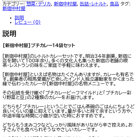
村
カテゴリー:
惣菜・デリカ
,
新宿中村屋
,
缶詰・レトルト
,
食品
タグ:
屋]
新宿中村屋
プ
チ
説明
カ
レビュー (0)
レ
ー
説明
14
袋
セ
[新宿中村屋]プチカレー14袋セット
ッ
ト
[新宿中村屋]のレトルトカレーセットです。明治34年創業、新宿に
個
店を開いて100年余り。多くの文化人も集った新宿の老舗の喫
茶・レストランの味をご家庭で手軽に味わえます。
[新宿中村屋]といえば名物はたくさんありますが、カレーも有名で
す。創業者の相馬愛蔵が亡命したインド人独立運動家をかくまった
縁で伝わったカレーが[新宿中村屋]の名物メニューです。
その伝統を受け継ぐ「プチカレービーフマイルド」と「プチカレー彩
り野菜と豆」の2種類のカレーをお届けします。
どちらも「プチカレー」ということでごはん茶碗のごはんにちょうど
良いくらいの量に抑えています。量が多いと持て余すという方や、
中途半端な時間に小腹が空いた時におすすめです。
どちらもうまみコクなどしっかり風味がありながら辛さ控えめ。お
子さんでも食べられそうなやさしいカレーです。