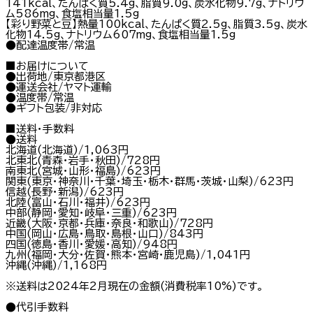
141kcal、たんぱく質5.4g、脂質9.0g、炭水化物9.7g、ナトリウ
ム586mg、食塩相当量1.5g
【彩り野菜と豆】熱量100kcal、たんぱく質2.5g、脂質3.5g、炭水
化物14.5g、ナトリウム607mg、食塩相当量1.5g
●配達温度帯/常温
■お届けについて
●出荷地/東京都港区
●運送会社/ヤマト運輸
●温度帯/常温
●ギフト包装/非対応
■送料・手数料
●送料
北海道(北海道)/1,063円
北東北(青森・岩手・秋田)/728円
南東北(宮城・山形・福島)/623円
関東(東京・神奈川・千葉・埼玉・栃木・群馬・茨城・山梨)/623円
信越(長野・新潟)/623円
北陸(富山・石川・福井)/623円
中部(静岡・愛知・岐阜・三重)/623円
近畿(大阪・京都・兵庫・奈良・和歌山)/728円
中国(岡山・広島・鳥取・島根・山口)/843円
四国(徳島・香川・愛媛・高知)/948円
九州(福岡・大分・佐賀・熊本・宮崎・鹿児島)/1,041円
沖縄(沖縄)/1,168円
※送料は2024年2月現在の金額(消費税率10%)です。
●代引手数料