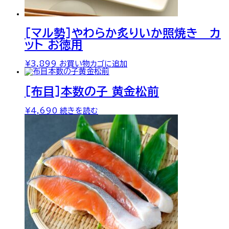
[マル勢]やわらか炙りいか照焼き カ
ット お徳用
¥
3,899
お買い物カゴに追加
[布目]本数の子 黄金松前
¥
4,690
続きを読む