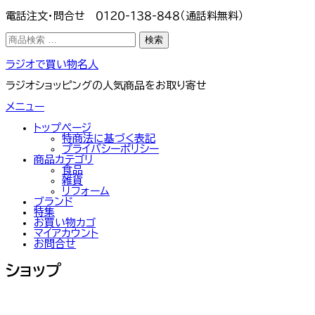
電話注文・問合せ ０１２０-１３８-８４８（通話料無料）
検
検索
索
対
コ
ラジオで買い物名人
象:
ン
テ
ラジオショッピングの人気商品をお取り寄せ
ン
ツ
メニュー
へ
ス
トップぺージ
キ
特商法に基づく表記
ッ
プライバシーポリシー
プ
商品カテゴリ
食品
雑貨
リフォーム
ブランド
特集
お買い物カゴ
マイアカウント
お問合せ
ショップ