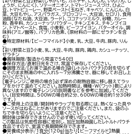
【彩り野菜と豆】野菜(じゃがいも、カボチャ、にんじん、いんげん、し
ょうが、にんにく)、ソテーオニオン、トマト・ジュースづけ、ひよこ
豆、トマトピューレー、野菜ペースト(玉ねぎ、キャベツ、にんじん、白
菜、大豆もやし、アスパラガス、ブロッコリー、大豆油、セロリ)、食用
油脂(なたね油、大豆油、ラード)、ココナッツミルク、砂糖、カレー
粉、香辛料、カシューナッツパウダー、チキンエキス、チキンブイヨ
ン、トマトペースト、食塩、小麦粉、ビーフブイヨン、バターオイル、調
味料(アミノ酸等)、パプリカ色素、(原材料の一部にゼラチンを含
む)
●特定原材料/【ビーフマイルド】小麦、乳、大豆、牛肉、豚肉、りん
ご
【彩り野菜と豆】小麦、乳、大豆、牛肉、豚肉、鶏肉、カシューナッツ、
ゼラチン
●賞味期限/製造から常温で540日
●保存方法/直射日光をさけ、常温で保存してください。
●調理方法/[お湯で温める場合]袋(レトルトパウチ)の封を切らず
にそのまま熱湯の中に入れ5～7分沸騰させ、器に移してお召し上
がりください。
[電子レンジご使用の場合]必ず深めの耐熱容器に移し替えてラッ
プをかけて温めてください。加熱時間は、機種・W(ワット)数により
異なりますので電子レンジの説明書などを参考に加減してくださ
い。(目安時間は、500Wの場合約2分、600Wの場合約1分30秒
です。)
●ご使用上の注意/開封時やラップを取る際には、熱くなった具や
ソースがはねることがありますのでご注意ください。また、袋のふ
ちで手を切らないようにご注意ください。
開封後は保存できませんので必ず使い切ってください。
この製品は気密性容器に密封し、加圧加熱殺菌したレトルトパウチ
食品ですので、室温で長期間保存できます。
●栄養成分表示/1食分(120g)当たり【ビーフマイルド】熱量