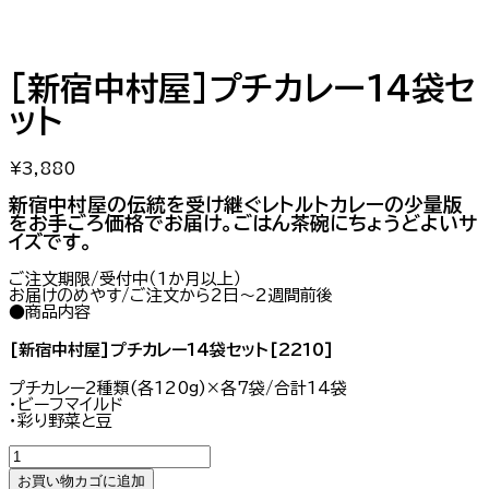
[新宿中村屋]プチカレー14袋セ
ット
¥
3,880
新宿中村屋の伝統を受け継ぐレトルトカレーの少量版
をお手ごろ価格でお届け。ごはん茶碗にちょうどよいサ
イズです。
ご注文期限/受付中（1か月以上）
お届けのめやす/ご注文から2日～2週間前後
●商品内容
[新宿中村屋]プチカレー14袋セット[2210]
プチカレー2種類(各120g)×各7袋/合計14袋
・ビーフマイルド
・彩り野菜と豆
[新
宿
お買い物カゴに追加
中