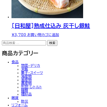
[日和屋]熟成仕込み 灰干し銀鮭
¥
3,780
お買い物カゴに追加
検
検索
索
対
商品カテゴリー
象:
食品
惣菜・デリカ
米飯
菓子・スイーツ
海産物
畜産物
農産物
缶詰・レトルト
麺類
嗜好品
雑貨
防災
リフォーム