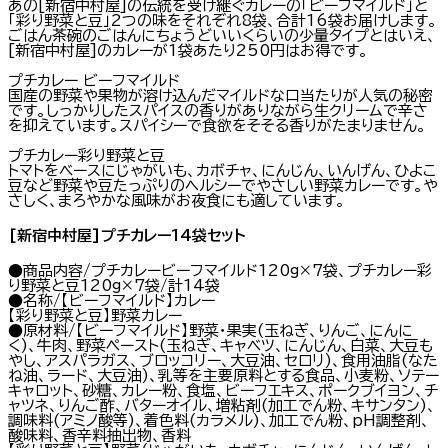
あの[新宿中村屋]の伝統を受け継ぐカレーの「ビーフマイルド」と
「彩り野菜と豆」2つの味をそれぞれ8袋、合計16袋お届けします。
ごはん茶碗のごはんにちょうどいいくらいの少量タイプとはいえ、
[新宿中村屋]のカレーが1袋あたり250円はお得です。
プチカレー ビーフマイルド
国産の野菜や果物が溶け込んだマイルドな口当たりが人気の秘密
です。しっかりしたスパイスの香りがありながら生クリームで辛さ
を抑えています。スパイシーで食欲をそそる香りがたまりません。
プチカレー彩り野菜と豆
トマトをベースにじゃがいも、カボチャ、にんじん、いんげん、ひよこ
豆など野菜や豆たっぷりのヘルシーでやさしい野菜カレーです。や
さしく、まろやかな風味がお夜食にも適しています。
[新宿中村屋]プチカレー14袋セット
●商品内容/プチカレービーフマイルド120g×7袋、プチカレー彩
り野菜と豆120g×7袋/計14袋
●名称/【ビーフマイルド】カレー
【彩り野菜と豆】野菜カレー
●原材料/【ビーフマイルド】野菜・果実(玉ねぎ、りんご、にんに
く)、牛肉、野菜ペースト(玉ねぎ、キャベツ、にんじん、白菜、大豆も
やし、アスパラガス、ブロッコリー、大豆油、セロリ)、食用油脂(なた
ね油、ラード、大豆油)、乳等を主要原料とする食品、小麦粉、ソテー
キャロット、砂糖、カレー粉、食塩、ビーフエキス、ポークブイヨン、チ
ャツネ、りんご酢、バターオイル、増粘剤(加工でん粉、キサンタン)、
調味料(アミノ酸等)、着色料(カラメル)、加工でん粉、pH調整剤、
酸味料、香辛料抽出物、香料