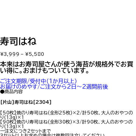
寿司はね
価
¥
3,999
–
¥
5,580
格
帯:
本来はお寿司屋さんが使う海苔が規格外でお買
¥3,999
い得に。おまけもついています。
–
¥5,580
ご注文期限/受付中（1か月以上）
お届けのめやす/ご注文から2日～2週間前後
●商品内容
[片山]寿司はね[2304]
【50枚】焼のり寿司はね(全形25枚)×2/計50枚、大人のおやつの
り(13g)×1
【90枚】焼のり寿司はね(全形30枚)×3/計90枚、大人のおやつの
り(13g)×1
一注文につき2セットまで
3セット以上お求めの場合は複数回注文してください