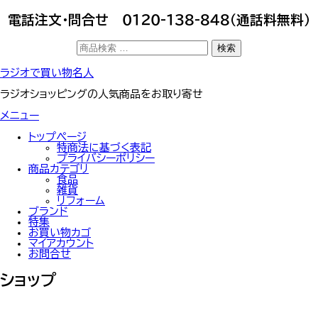
電話注文・問合せ ０１２０-１３８-８４８（通話料無料）
検
検索
索
対
コ
ラジオで買い物名人
象:
ン
テ
ラジオショッピングの人気商品をお取り寄せ
ン
ツ
メニュー
へ
ス
トップぺージ
キ
特商法に基づく表記
ッ
プライバシーポリシー
プ
商品カテゴリ
食品
雑貨
リフォーム
ブランド
特集
お買い物カゴ
マイアカウント
お問合せ
ショップ