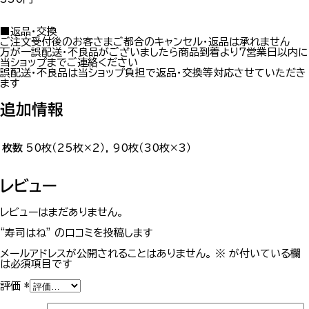
■返品・交換
ご注文受付後のお客さまご都合のキャンセル・返品は承れません
万が一誤配送・不良品がございましたら商品到着より7営業日以内に
当ショップまでご連絡ください
誤配送・不良品は当ショップ負担で返品・交換等対応させていただき
ます
追加情報
枚数
50枚（25枚×2）, 90枚（30枚×3）
レビュー
レビューはまだありません。
“寿司はね” の口コミを投稿します
メールアドレスが公開されることはありません。
※
が付いている欄
は必須項目です
評価
*