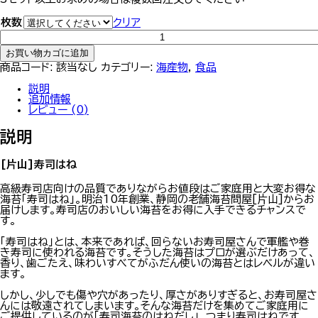
枚数
クリア
寿
司
お買い物カゴに追加
は
ね
商品コード:
該当なし
カテゴリー:
海産物
,
食品
個
説明
追加情報
レビュー (0)
説明
[片山]寿司はね
高級寿司店向けの品質でありながらお値段はご家庭用と大変お得な
海苔「寿司はね」。明治10年創業、静岡の老舗海苔問屋[片山]からお
届けします。寿司店のおいしい海苔をお得に入手できるチャンスで
す。
「寿司はね」とは、本来であれば、回らないお寿司屋さんで軍艦や巻
き寿司に使われる海苔です。そうした海苔はプロが選ぶだけあって、
香り、歯ごたえ、味わいすべてがふだん使いの海苔とはレベルが違い
ます。
しかし、少しでも傷や穴があったり、厚さがありすぎると、お寿司屋さ
んには敬遠されてしまいます。そんな海苔だけを集めてご家庭用に
ご提供しているのが「寿司海苔のはねだし」、つまり寿司はねです。