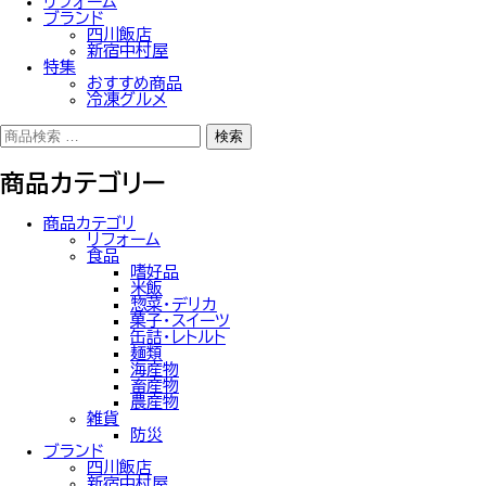
リフォーム
ブランド
四川飯店
新宿中村屋
特集
おすすめ商品
冷凍グルメ
検
検索
索
対
商品カテゴリー
象:
商品カテゴリ
リフォーム
食品
嗜好品
米飯
惣菜・デリカ
菓子・スイーツ
缶詰・レトルト
麺類
海産物
畜産物
農産物
雑貨
防災
ブランド
四川飯店
新宿中村屋