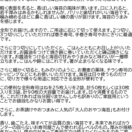
軽く表面を炙ると、香ばしい海苔の風味が漂います。口に入れると、
若干厚みはあるかもしれませんが、パリッと歯切れがいい海苔です。
噛み締めるほどに鼻に香ばしい磯の香りが抜けます。海苔のうまみ
を感じます。
全形でお届けしますので、ご用途に応じて切って使えます。2つ切り、
3つ切りにしていただければ巻き寿司、手巻き寿司やおにぎりに最適
です。
さらに8つ切りにしていただくと、 ごはんとともにお召し上がりいた
だけます。お醤油をつけて焼き餅に巻いていただくと磯辺焼きにな
ります。お醤油をつけると海苔の甘みやうまみなど味わいが一層際
立ちます。ごはんや餅にはこれです。箸が止まらなくなる味です。
さらに細かく切ると、もみのりのように、お蕎麦の薬味、チラシ寿司の
トッピングなどにもお使いいただけます。海苔は日々使うものだけ
に、切り方で様々な用途に対応できる全形が便利です。
この便利な全形寿司はねを25枚入りを2袋、計50枚もしくは30枚
入りを3袋、計90枚の大容量でお届けします。日々消費するもので
も、これだけあれば当分困りません。しかも訳ありのご家庭用という
ことでお値段もかなりお買い得です。
さらに、お茶請けやおつまみに人気の「大人のおやつ海苔」もお付け
します。
香り、歯ごたえ、味すべてが品質の良い海苔です。本来であればカウ
ンターの回らないお寿司屋さんで使われるレベルのもの。厚みが規格
外だったり、傷や穴があって寿司店では使えなくなったものをご家