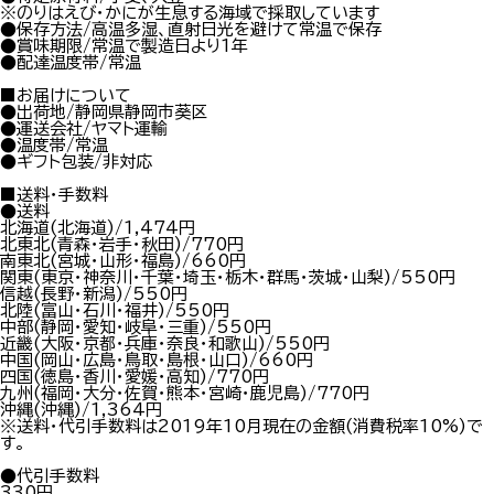
※のりはえび・かにが生息する海域で採取しています
●保存方法/高温多湿、直射日光を避けて常温で保存
●賞味期限/常温で製造日より1年
●配達温度帯/常温
■お届けについて
●出荷地/静岡県静岡市葵区
●運送会社/ヤマト運輸
●温度帯/常温
●ギフト包装/非対応
■送料・手数料
●送料
北海道(北海道)/1,474円
北東北(青森・岩手・秋田)/770円
南東北(宮城・山形・福島)/660円
関東(東京・神奈川・千葉・埼玉・栃木・群馬・茨城・山梨)/550円
信越(長野・新潟)/550円
北陸(富山・石川・福井)/550円
中部(静岡・愛知・岐阜・三重)/550円
近畿(大阪・京都・兵庫・奈良・和歌山)/550円
中国(岡山・広島・鳥取・島根・山口)/660円
四国(徳島・香川・愛媛・高知)/770円
九州(福岡・大分・佐賀・熊本・宮崎・鹿児島)/770円
沖縄(沖縄)/1,364円
※送料・代引手数料は2019年10月現在の金額(消費税率10%)で
す。
●代引手数料
330円