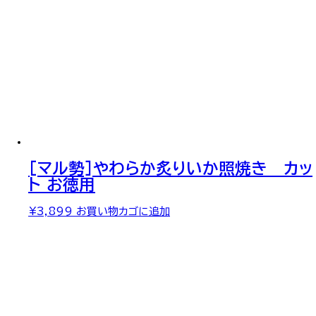
[マル勢]やわらか炙りいか照焼き カッ
ト お徳用
¥
3,899
お買い物カゴに追加