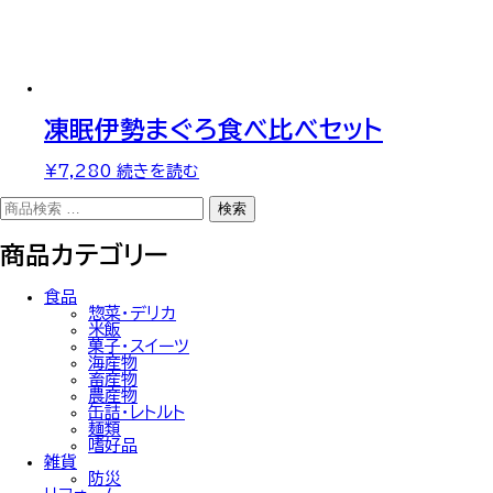
凍眠伊勢まぐろ食べ比べセット
¥
7,280
続きを読む
検
検索
索
対
商品カテゴリー
象:
食品
惣菜・デリカ
米飯
菓子・スイーツ
海産物
畜産物
農産物
缶詰・レトルト
麺類
嗜好品
雑貨
防災