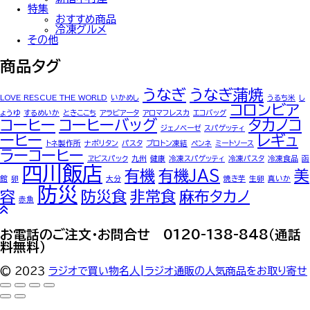
特集
おすすめ商品
冷凍グルメ
その他
商品タグ
うなぎ
うなぎ蒲焼
LOVE RESCUE THE WORLD
いかめし
うるち米
し
コロンビア
ょうゆ
するめいか
ときここち
アラビアータ
アロマフレスカ
エコバッグ
コーヒー
コーヒーバッグ
タカノコ
ジェノベーゼ
スパゲッティ
ーヒー
レギュ
トネ製作所
ナポリタン
パスタ
プロトン凍結
ペンネ
ミートソース
ラーコーヒー
ヱビスパック
九州
健康
冷凍スパゲッティ
冷凍パスタ
冷凍食品
函
四川飯店
有機
有機JAS
美
館
卵
大分
焼き芋
生卵
真いか
防災
容
防災食
非常食
麻布タカノ
赤魚
お電話のご注文・お問合せ 0120-138-848（通話
料無料）
© ２０２３
ラジオで買い物名人|ラジオ通販の人気商品をお取り寄せ