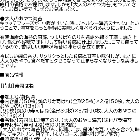
庭用の価格でお届けします。しかも「大人のおやつ海苔」もついてさ
らにお買い得です。ぜひお見逃しなく。
●大人のおやつ海苔
キャッチフレーズが「小腹がすいた時に『ヘルシー海苔スナック』」とい
うことで、海苔をもっと手軽に美味しく食べられるようにしました。
有明海産の海苔の原藻、つまりばらのりを遠赤外線で丁寧に焼き上
げ、醤油や砂糖で味付けして軽い食感に仕上げました。ゴマも使って
いるので、香ばしい風味が海苔の味を引き立てます。
香ばしい磯の香り、サクサクっとした食感と甘辛い味付けが、まさに
大人のおやつ。食べだすとクセになって止まらなくなりそうな美味し
さです。
■商品情報
[片山]寿司はね
●加工地/静岡県
●内容量/【50枚】焼のり寿司はね(全形25枚)×2/計50枚、大人の
おやつのり(13g)×1
【90枚】焼のり寿司はね(全形30枚)×3/計90枚、大人のおやつの
り(13g)×1
●名称/【寿司はね】焼きのり、【大人のおやつ海苔】味付バラ海苔
●原材料/【寿司はね】乾のり(国内産)
【大人のおやつ海苔】乾のり、砂糖、ごま、醤油(大豆、小麦を含む)、味
醂、デキストリン、唐辛子、トレハロース、調味料(アミノ酸等)
●特定原材料/小麦、大豆