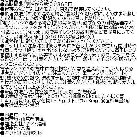
●賞味期限/製造から常温で365日
●保存方法/直射日光をさけ、常温で保存してください。
●調理方法/[お湯で温める場合]袋の封を切らずに、そのまま沸騰し
たお湯に入れ、約5分間温めてからお召し上がりください。
[電子レンジで温める場合]袋の封を切り、必ず深めの耐熱容器など
にうつし、ラップをかけて温めてください。加熱時間は機種・W(ワッ
ト)数により異なりますので電子レンジの説明書などを参考にしてく
ださい。(加熱時間の目安500Wの場合約2分)
※加熱後は、軽くかきまぜてからお召し上がりください。
●ご使用上の注意/開封後は早めにお召し上がりください。開封時や
容器にうつす際にはやけどをしないようご注意ください。電子レンジ
を使用する場合は、内容物がはねることがありますので、ラップを取
る際などには、ご注意ください。開封時に切り口で手などを切らない
ようご注意ください。
電子レンジでの加熱中に内容物などが急な温度変化により、はねる
場合がございますので、ご注意ください。電子レンジでのオート(自
動)機能での加熱や、温めすぎは、加熱中や加熱後の突然の沸騰や、
やけどの原因になりますのでご注意ください。加熱後は、軽くかきま
ぜてからお召し上がりください。
●殺菌方法/気密性容器に密封し、加圧加熱殺菌
●栄養成分表示/1袋(160g)当たり熱量68kcal、たんぱく質
1.4g、脂質0g、炭水化物15.5g、ナトリウム3mg、食塩相当量0g
●配達温度帯/常温
■お届けについて
●出荷地/東京都港区
●運送会社/ヤマト運輸
●温度帯/常温
●ギフト包装/非対応