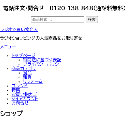
電話注文・問合せ ０１２０-１３８-８４８（通話料無料）
検
検索
索
対
コ
ラジオで買い物名人
象:
ン
テ
ラジオショッピングの人気商品をお取り寄せ
ン
ツ
メニュー
へ
ス
トップぺージ
キ
特商法に基づく表記
ッ
プライバシーポリシー
プ
商品カテゴリ
食品
雑貨
リフォーム
ブランド
特集
お買い物カゴ
マイアカウント
お問合せ
ショップ