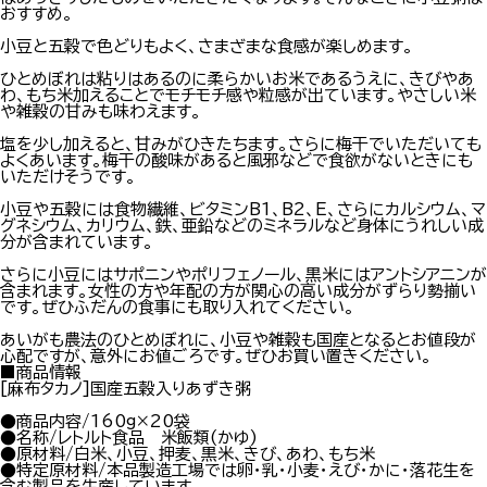
おすすめ。
小豆と五穀で色どりもよく、さまざまな食感が楽しめます。
ひとめぼれは粘りはあるのに柔らかいお米であるうえに、きびやあ
わ、もち米加えることでモチモチ感や粒感が出ています。やさしい米
や雑穀の甘みも味わえます。
塩を少し加えると、甘みがひきたちます。さらに梅干でいただいても
よくあいます。梅干の酸味があると風邪などで食欲がないときにも
いただけそうです。
小豆や五穀には食物繊維、ビタミンB1、B2、E、さらにカルシウム、マ
グネシウム、カリウム、鉄、亜鉛などのミネラルなど身体にうれしい成
分が含まれています。
さらに小豆にはサポニンやポリフェノール、黒米にはアントシアニンが
含まれます。女性の方や年配の方が関心の高い成分がずらり勢揃い
です。ぜひふだんの食事にも取り入れてください。
あいがも農法のひとめぼれに、小豆や雑穀も国産となるとお値段が
心配ですが、意外にお値ごろです。ぜひお買い置きください。
■商品情報
[麻布タカノ]国産五穀入りあずき粥
●商品内容/160g×20袋
●名称/レトルト食品 米飯類(かゆ)
●原材料/白米、小豆、押麦、黒米、きび、あわ、もち米
●特定原材料/本品製造工場では卵・乳・小麦・えび・かに・落花生を
含む製品を生産しています。