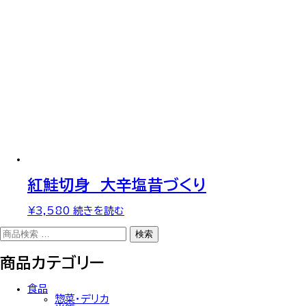
紅鮭切身 大辛塩昔づくり
¥
3,580
続きを読む
検
検索
索
対
商品カテゴリー
象:
食品
惣菜・デリカ