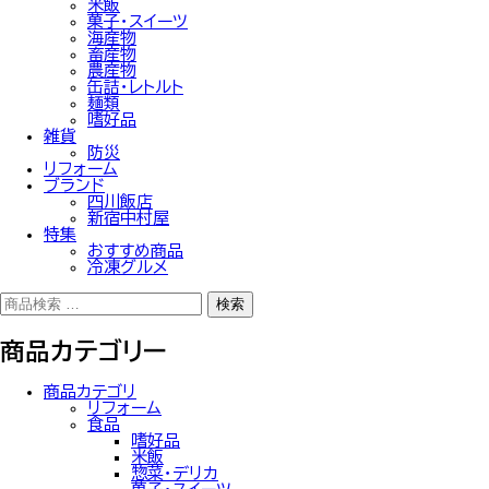
米飯
菓子・スイーツ
海産物
畜産物
農産物
缶詰・レトルト
麺類
嗜好品
雑貨
防災
リフォーム
ブランド
四川飯店
新宿中村屋
特集
おすすめ商品
冷凍グルメ
検
検索
索
対
商品カテゴリー
象:
商品カテゴリ
リフォーム
食品
嗜好品
米飯
惣菜・デリカ