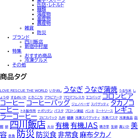
菓子・スイーツ
缶詰・レトルト
麺類
海産物
畜産物
農産物
雑貨
防災
ブランド
四川飯店
新宿中村屋
特集
おすすめ商品
冷凍グルメ
その他
商品タグ
うなぎ
うなぎ蒲焼
LOVE RESCUE THE WORLD
いかめし
うるち米
し
コロンビア
ょうゆ
するめいか
ときここち
アラビアータ
アロマフレスカ
エコバッグ
コーヒー
コーヒーバッグ
タカノコ
ジェノベーゼ
スパゲッティ
ーヒー
レギュ
トネ製作所
ナポリタン
パスタ
プロトン凍結
ペンネ
ミートソース
ラーコーヒー
ヱビスパック
九州
健康
冷凍スパゲッティ
冷凍パスタ
冷凍食品
函
四川飯店
有機
有機JAS
美
館
卵
大分
焼き芋
生卵
真いか
防災
容
防災食
非常食
麻布タカノ
赤魚