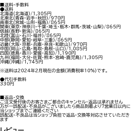
■送料・手数料
●送料
北海道(北海道)/1,305円
北東北(青森・岩手・秋田)/970円
南東北(宮城・山形・福島)/865円
関東(東京・神奈川・千葉・埼玉・栃木・群馬・茨城・山梨)/865円
信越(長野・新潟)/865円
北陸(富山・石川・福井)/865円
中部(静岡・愛知・岐阜・三重)/865円
近畿(大阪・京都・兵庫・奈良・和歌山)/970円
中国(岡山・広島・鳥取・島根・山口)/1,085円
四国(徳島・香川・愛媛・高知)/1,190円
九州(福岡・大分・佐賀・熊本・宮崎・鹿児島)/1,305円
沖縄(沖縄)/1,745円
※送料は2024年2月現在の金額(消費税率10%)です。
●代引手数料
330円
■返品・交換
ご注文受付後のお客さまご都合のキャンセル・返品は承れません
万が一誤配送・不良品がございましたら商品到着より7営業日以内に
当ショップまでご連絡ください
誤配送・不良品は当ショップ負担で返品・交換等対応させていただき
ます
レビュー