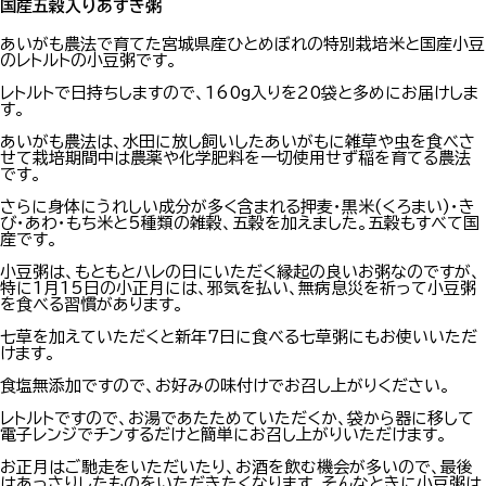
国産五穀入りあずき粥
あいがも農法で育てた宮城県産ひとめぼれの特別栽培米と国産小豆
のレトルトの小豆粥です。
レトルトで日持ちしますので、160g入りを20袋と多めにお届けしま
す。
あいがも農法は、水田に放し飼いしたあいがもに雑草や虫を食べさ
せて栽培期間中は農薬や化学肥料を一切使用せず稲を育てる農法
です。
さらに身体にうれしい成分が多く含まれる押麦・黒米(くろまい)・き
び・あわ・もち米と5種類の雑穀、五穀を加えました。五穀もすべて国
産です。
小豆粥は、もともとハレの日にいただく縁起の良いお粥なのですが、
特に1月15日の小正月には、邪気を払い、無病息災を祈って小豆粥
を食べる習慣があります。
七草を加えていただくと新年7日に食べる七草粥にもお使いいただ
けます。
食塩無添加ですので、お好みの味付けでお召し上がりください。
レトルトですので、お湯であたためていただくか、袋から器に移して
電子レンジでチンするだけと簡単にお召し上がりいただけます。
お正月はご馳走をいただいたり、お酒を飲む機会が多いので、最後
はあっさりしたものをいただきたくなります。そんなときに小豆粥は