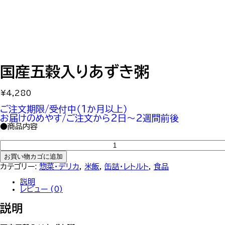
国産五穀入りあずき粥
¥
4,280
ご注文期限/受付中（1か月以上）
お届けのめやす/ご注文から2日～2週間前後
●商品内容
国
産
お買い物カゴに追加
五
穀
カテゴリー:
惣菜・デリカ
,
米飯
,
缶詰・レトルト
,
食品
入
り
説明
あ
レビュー (0)
ず
き
説明
粥
個