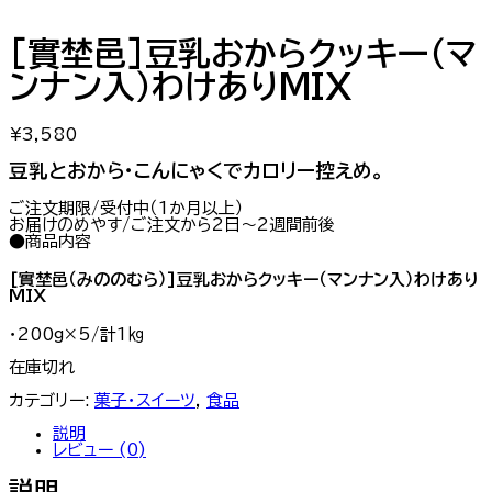
[實埜邑]豆乳おからクッキー（マ
ンナン入）わけありMIX
¥
3,580
豆乳とおから・こんにゃくでカロリー控えめ。
ご注文期限/受付中（1か月以上）
お届けのめやす/ご注文から2日～2週間前後
●商品内容
[實埜邑（みののむら）]豆乳おからクッキー（マンナン入）わけあり
MIX
・200g×5/計1㎏
在庫切れ
カテゴリー:
菓子・スイーツ
,
食品
説明
レビュー (0)
説明