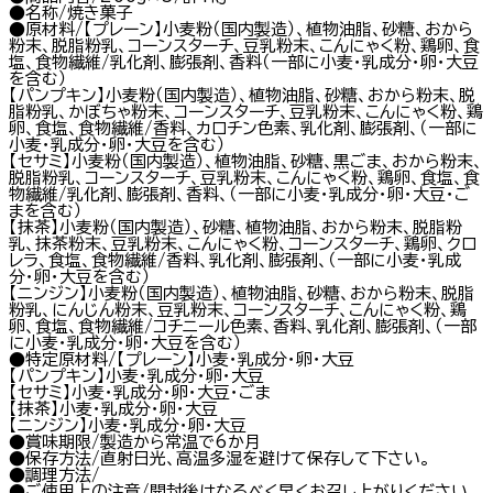
●名称/焼き菓子
●原材料/【プレーン】小麦粉（国内製造）、植物油脂、砂糖、おから
粉末、脱脂粉乳、コーンスターチ、豆乳粉末、こんにゃく粉、鶏卵、食
塩、食物繊維/乳化剤、膨張剤、香料（一部に小麦・乳成分・卵・大豆
を含む）
【パンプキン】小麦粉（国内製造）、植物油脂、砂糖、おから粉末、脱
脂粉乳、かぼちゃ粉末、コーンスターチ、豆乳粉末、こんにゃく粉、鶏
卵、食塩、食物繊維/香料、カロチン色素、乳化剤、膨張剤、（一部に
小麦・乳成分・卵・大豆を含む）
【セサミ】小麦粉（国内製造）、植物油脂、砂糖、黒ごま、おから粉末、
脱脂粉乳、コーンスターチ、豆乳粉末、こんにゃく粉、鶏卵、食塩、食
物繊維/乳化剤、膨張剤、香料、（一部に小麦・乳成分・卵・大豆・ご
まを含む）
【抹茶】小麦粉（国内製造）、砂糖、植物油脂、おから粉末、脱脂粉
乳、抹茶粉末、豆乳粉末、こんにゃく粉、コーンスターチ、鶏卵、クロ
レラ、食塩、食物繊維/香料、乳化剤、膨張剤、（一部に小麦・乳成
分・卵・大豆を含む）
【ニンジン】小麦粉（国内製造）、植物油脂、砂糖、おから粉末、脱脂
粉乳、にんじん粉末、豆乳粉末、コーンスターチ、こんにゃく粉、鶏
卵、食塩、食物繊維/コチニール色素、香料、乳化剤、膨張剤、（一部
に小麦・乳成分・卵・大豆を含む）
●特定原材料/【プレーン】小麦・乳成分・卵・大豆
【パンプキン】小麦・乳成分・卵・大豆
【セサミ】小麦・乳成分・卵・大豆・ごま
【抹茶】小麦・乳成分・卵・大豆
【ニンジン】小麦・乳成分・卵・大豆
●賞味期限/製造から常温で6か月
●保存方法/直射日光、高温多湿を避けて保存して下さい。
●調理方法/
●ご使用上の注意/開封後はなるべく早くお召し上がりください。