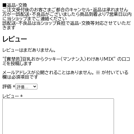
■返品・交換
ご注文受付後のお客さまご都合のキャンセル・返品は承れません
万が一誤配送・不良品がございましたら商品到着より7営業日以内
に当ショップまでご連絡ください
誤配送・不良品は当ショップ負担で返品・交換等対応させていただ
きます
レビュー
レビューはまだありません。
“[實埜邑]豆乳おからクッキー（マンナン入）わけありMIX” の口コ
ミを投稿します
メールアドレスが公開されることはありません。
※
が付いている
欄は必須項目です
評価
*
レビュー
*