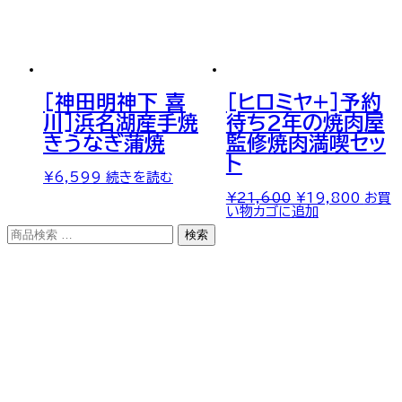
[神田明神下 喜
[ヒロミヤ+]予約
川]浜名湖産手焼
待ち2年の焼肉屋
きうなぎ蒲焼
監修焼肉満喫セッ
ト
¥
6,599
続きを読む
元
現
¥
21,600
¥
19,800
お買
の
在
い物カゴに追加
価
の
検
検索
格
価
索
は
格
対
¥21,600
は
象:
で
¥19,
し
で
た。
す。