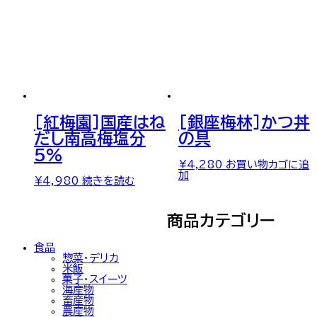
[紅梅園]国産はね
[銀座梅林]かつ丼
だし南高梅塩分
の具
5%
¥
4,280
お買い物カゴに追
加
¥
4,980
続きを読む
商品カテゴリー
食品
惣菜・デリカ
米飯
菓子・スイーツ
海産物
畜産物
農産物