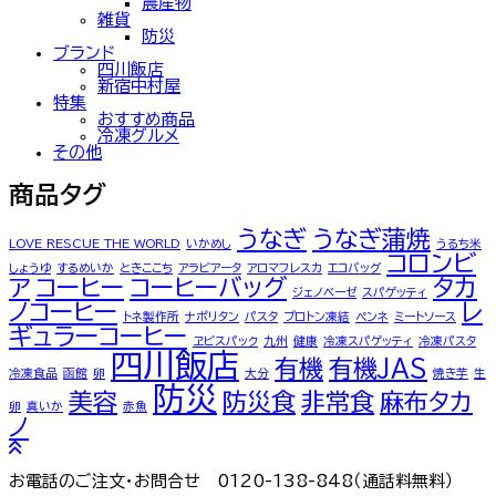
農産物
雑貨
防災
ブランド
四川飯店
新宿中村屋
特集
おすすめ商品
冷凍グルメ
その他
商品タグ
うなぎ
うなぎ蒲焼
LOVE RESCUE THE WORLD
いかめし
うるち米
コロンビ
しょうゆ
するめいか
ときここち
アラビアータ
アロマフレスカ
エコバッグ
ア
コーヒー
コーヒーバッグ
タカ
ジェノベーゼ
スパゲッティ
ノコーヒー
レ
トネ製作所
ナポリタン
パスタ
プロトン凍結
ペンネ
ミートソース
ギュラーコーヒー
ヱビスパック
九州
健康
冷凍スパゲッティ
冷凍パスタ
四川飯店
有機
有機JAS
冷凍食品
函館
卵
大分
焼き芋
生
防災
美容
防災食
非常食
麻布タカ
卵
真いか
赤魚
ノ
お電話のご注文・お問合せ 0120-138-848（通話料無料）