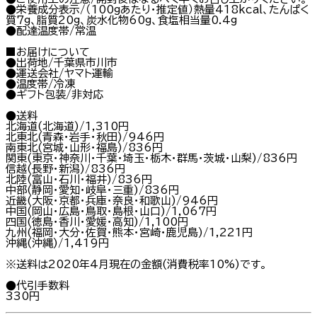
●栄養成分表示/（100gあたり・推定値）熱量418kcal、たんぱく
質7g、脂質20g、炭水化物60g、食塩相当量0.4g
●配達温度帯/常温
■お届けについて
●出荷地/千葉県市川市
●運送会社/ヤマト運輸
●温度帯/冷凍
●ギフト包装/非対応
●送料
北海道(北海道)/1,310円
北東北(青森・岩手・秋田)/946円
南東北(宮城・山形・福島)/836円
関東(東京・神奈川・千葉・埼玉・栃木・群馬・茨城・山梨)/836円
信越(長野・新潟)/836円
北陸(富山・石川・福井)/836円
中部(静岡・愛知・岐阜・三重)/836円
近畿(大阪・京都・兵庫・奈良・和歌山)/946円
中国(岡山・広島・鳥取・島根・山口)/1,067円
四国(徳島・香川・愛媛・高知)/1,100円
九州(福岡・大分・佐賀・熊本・宮崎・鹿児島)/1,221円
沖縄(沖縄)/1,419円
※送料は2020年4月現在の金額(消費税率10%)です。
●代引手数料
330円