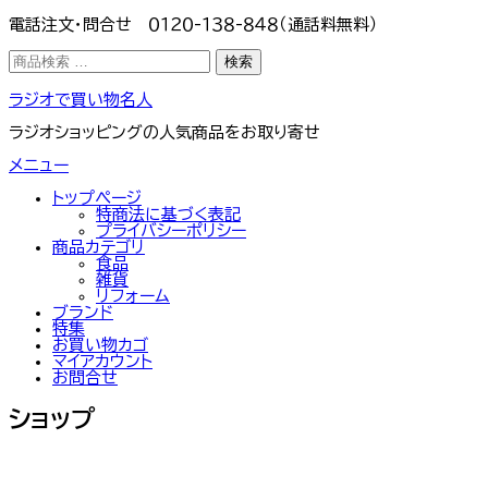
電話注文・問合せ ０１２０-１３８-８４８（通話料無料）
検
検索
索
対
コ
ラジオで買い物名人
象:
ン
テ
ラジオショッピングの人気商品をお取り寄せ
ン
ツ
メニュー
へ
ス
トップぺージ
キ
特商法に基づく表記
ッ
プライバシーポリシー
プ
商品カテゴリ
食品
雑貨
リフォーム
ブランド
特集
お買い物カゴ
マイアカウント
お問合せ
ショップ