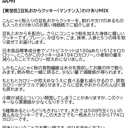
[實埜邑]豆乳おからクッキー（マンナン入）わけありMIX
こんにゃく粉入りの豆乳おからクッキーを、割れや欠けのあるもの
も入ったわけありのお買い得価格でご紹介します。
豆乳とおからを配合し、さらにコンニャク粉を加えた身体に嬉しい
クッキーです。プレーン、かぼちゃ、ごま、抹茶、人参と5つの味を取
り混ぜてお届けします。
日本食品標準成分表でソフトビスケットは100gあたり512キロカ
ロリー。ところがこのクッキーは418キロカロリー。小麦粉の量を
減らしたことでカロリー控えめになりました。
しかもこんにゃく粉の食物繊維は水分を吸収してお腹の中で膨ら
みます。飲み物と一緒に摂ると、少ない量で満腹感が得られます。
もともとカロリーが控えめなうえに食べる量も減らせるので、摂取
カロリーがダブルで減らせます。さらに豆乳やおからのたんぱく質
も摂れます。
小腹が減るとついつい間食してしまうことがありますが、このクッ
キーなら罪悪感が少なくなりそうです。
5種類あるといろどりもきれいです。大きさは500円玉くらいの
真ん丸なクッキーです。この大きさでも一枚あたり16から17キロ
カロリーです。
訳ありということでお買い得です。ぜひお求めください。