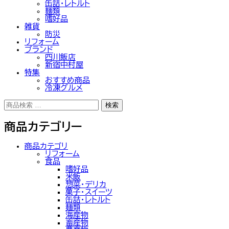
缶詰・レトルト
麺類
嗜好品
雑貨
防災
リフォーム
ブランド
四川飯店
新宿中村屋
特集
おすすめ商品
冷凍グルメ
検
検索
索
対
商品カテゴリー
象:
商品カテゴリ
リフォーム
食品
嗜好品
米飯
惣菜・デリカ
菓子・スイーツ
缶詰・レトルト
麺類
海産物
畜産物