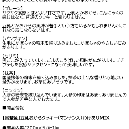
【プレーン】
サクサク食感とほどよい甘さです。豆乳とかおから、こんにゃくの
感じはなく、普通のクッキーと変わりません。
豆乳とかおからの風味が苦手という方もいるかもしれませんが、こ
れなら気にならないはず。
【パンプキン】
生地にかぼちゃの粉末を練り込みました。かぼちゃのやさしい甘み
があります。
【セサミ】
黒ごまが入っています。ごまのこうばしい風味が広がります。プチ
プチした食感がアクセントになって美味しいです。
【抹茶】
国産抹茶の粉末を練り込みました。抹茶の上品な香りと心地よい
渋みがあります。お茶にあいそうです。
【ニンジン】
人参の粉末を練り込んでいます。人参の印象はあまりありませんの
で人参が苦手な人でも大丈夫。
■商品情報
[實埜邑]豆乳おからクッキー（マンナン入）わけありMIX
●商品内容/200g×5/計1㎏