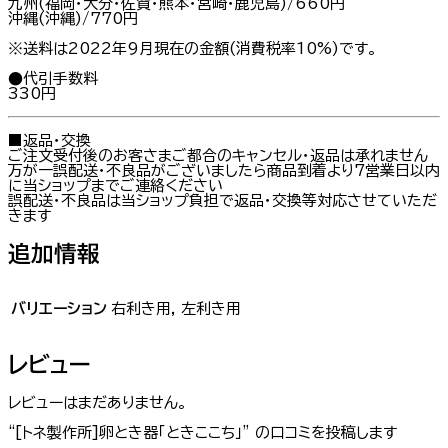
九州(福岡・大分・佐賀・熊本・宮崎・鹿児島)/660円
沖縄(沖縄)/770円
※送料は2022年9月現在の金額(消費税率10%)です。
●代引手数料
330円
■返品・交換
ご注文受付後のお客さまご都合のキャンセル・返品は承れません
万が一誤配送・不良品がございましたら商品到着より7営業日以内
に当ショップまでご連絡ください
誤配送・不良品は当ショップ負担で返品・交換等対応させていただ
きます
追加情報
バリエーション
右利き用, 左利き用
レビュー
レビューはまだありません。
“[トネ製作所]卵とき器「ときここち」” の口コミを投稿します