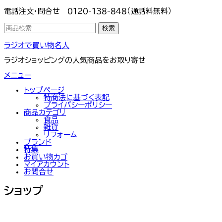
電話注文・問合せ ０１２０-１３８-８４８（通話料無料）
検
検索
索
対
コ
ラジオで買い物名人
象:
ン
テ
ラジオショッピングの人気商品をお取り寄せ
ン
ツ
メニュー
へ
ス
トップぺージ
キ
特商法に基づく表記
ッ
プライバシーポリシー
プ
商品カテゴリ
食品
雑貨
リフォーム
ブランド
特集
お買い物カゴ
マイアカウント
お問合せ
ショップ