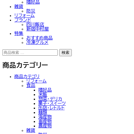
嗜好品
雑貨
防災
リフォーム
ブランド
四川飯店
新宿中村屋
特集
おすすめ商品
冷凍グルメ
検
検索
索
対
商品カテゴリー
象:
商品カテゴリ
リフォーム
食品
嗜好品
米飯
惣菜・デリカ
菓子・スイーツ
缶詰・レトルト
麺類
海産物
畜産物
農産物
雑貨