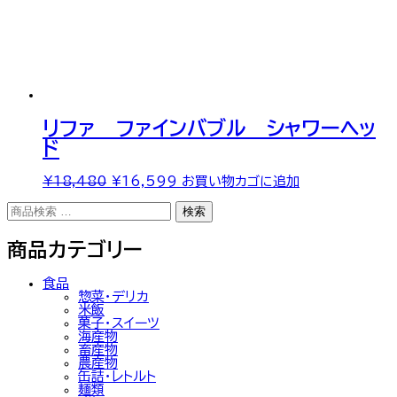
リファ ファインバブル シャワーヘッ
ド
元
現
¥
18,480
¥
16,599
お買い物カゴに追加
の
在
検
価
の
検索
索
格
価
対
は
格
商品カテゴリー
象:
¥18,480
は
で
¥16,599
し
で
食品
た。
す。
惣菜・デリカ
米飯
菓子・スイーツ
海産物
畜産物
農産物
缶詰・レトルト
麺類