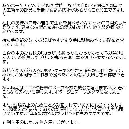
駅のホームドアや、新幹線の乗降口などの自動ドア関連の部品や
人工衛星の部品も手掛ける高い技術があるからこそ加工できまし
た。
社長の奥様が白身が苦手で生卵を食べられなかったので開発した
そうです。高度な技術と家族への愛のおかげで、溶き卵の概念が
変わります。
持ち手の部分も、かき混ぜやすいよう手に馴染みやすい形を追求
しています。
白身の中のひも状の「カラザ」も輪っかにひっかかって取り除けま
すので、茶碗蒸しやプリンの卵液も漉し器で漉す必要がなくなりま
す。
卵焼きや天ぷらの衣、ホットケーキの生地も滑らかに仕上がって、
卵かけご飯同様にこれまで食べたことのない美味しさを体験でき
ます。
寒い時期はココアや粉末のスープを飲む機会も増えますが、ときこ
こちならきれいに溶けます。ポタージュスープがダマになりませ
ん。
また、誤嚥防止のためにとろみをつけている方にもおすすめしま
す。粉薬をとろみ剤で溶くのが便利になったという喜びの声も届
いています。ご年配の方へのプレゼントにもおすすめです。
右利き用のほか、左利き用もございます。