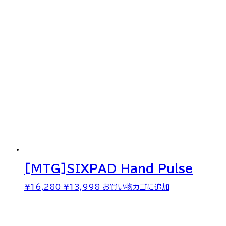
[MTG]SIXPAD Hand Pulse
元
現
¥
16,280
¥
13,998
お買い物カゴに追加
の
在
価
の
格
価
は
格
¥16,280
は