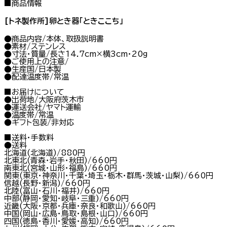
■商品情報
[トネ製作所]卵とき器「ときここち」
●商品内容/本体、取扱説明書
●素材/ステンレス
●寸法・質量/長さ14.7cm×横3cm・20g
●ご使用上の注意/
●生産国/日本製
●配達温度帯/常温
■お届けについて
●出荷地/大阪府茨木市
●運送会社/ヤマト運輸
●温度帯/常温
●ギフト包装/非対応
■送料・手数料
●送料
北海道(北海道)/880円
北東北(青森・岩手・秋田)/660円
南東北(宮城・山形・福島)/660円
関東(東京・神奈川・千葉・埼玉・栃木・群馬・茨城・山梨)/660円
信越(長野・新潟)/660円
北陸(富山・石川・福井)/660円
中部(静岡・愛知・岐阜・三重)/660円
近畿(大阪・京都・兵庫・奈良・和歌山)/660円
中国(岡山・広島・鳥取・島根・山口)/660円
四国(徳島・香川・愛媛・高知)/660円