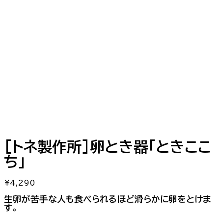
[トネ製作所]卵とき器「ときここ
ち」
¥
4,290
生卵が苦手な人も食べられるほど滑らかに卵をとけま
す。