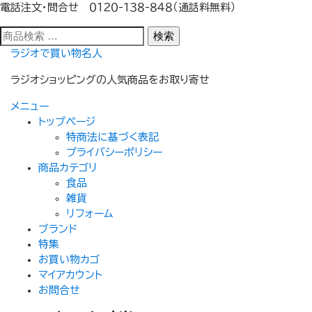
電話注文・問合せ ０１２０-１３８-８４８（通話料無料）
検
検索
索
コ
ラジオで買い物名人
対
ン
象:
ラジオショッピングの人気商品をお取り寄せ
テ
ン
メニュー
ツ
トップぺージ
へ
特商法に基づく表記
ス
プライバシーポリシー
キ
商品カテゴリ
ッ
食品
プ
雑貨
リフォーム
ブランド
特集
お買い物カゴ
マイアカウント
お問合せ