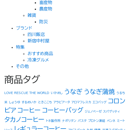
畜産物
農産物
雑貨
防災
ブランド
四川飯店
新宿中村屋
特集
おすすめ商品
冷凍グルメ
その他
商品タグ
うなぎ
うなぎ蒲焼
LOVE RESCUE THE WORLD
いかめし
うるち
コロン
米
しょうゆ
するめいか
ときここち
アラビアータ
アロマフレスカ
エコバッグ
ビア
コーヒー
コーヒーバッグ
ジェノベーゼ
スパゲッティ
タカノコーヒー
トネ製作所
ナポリタン
パスタ
プロトン凍結
ペンネ
ミート
レギュラーコーヒー