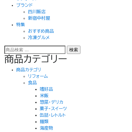
ブランド
四川飯店
新宿中村屋
特集
おすすめ商品
冷凍グルメ
検
検索
索
商品カテゴリー
対
象:
商品カテゴリ
リフォーム
食品
嗜好品
米飯
惣菜・デリカ
菓子・スイーツ
缶詰・レトルト
麺類
海産物