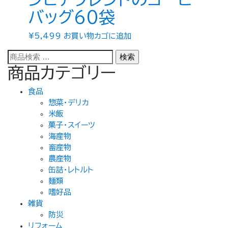
バッグ60袋
¥
5,499
お買い物カゴに追加
検
検索
索
商品カテゴリー
対
象:
食品
惣菜・デリカ
米飯
菓子・スイーツ
海産物
畜産物
農産物
缶詰・レトルト
麺類
嗜好品
雑貨
防災
リフォーム