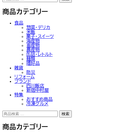
索
対
商品カテゴリー
象:
食品
惣菜・デリカ
米飯
菓子・スイーツ
海産物
畜産物
農産物
缶詰・レトルト
麺類
嗜好品
雑貨
防災
リフォーム
ブランド
四川飯店
新宿中村屋
特集
おすすめ商品
冷凍グルメ
検
検索
索
対
商品カテゴリー
象: