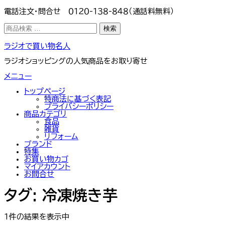
電話注文・問合せ ０１２０-１３８-８４８（通話料無料）
検
検索
索
対
コ
ラジオで買い物名人
象:
ン
テ
ラジオショッピングの人気商品をお取り寄せ
ン
ツ
メニュー
へ
ス
トップぺージ
キ
特商法に基づく表記
ッ
プライバシーポリシー
プ
商品カテゴリ
食品
雑貨
リフォーム
ブランド
特集
お買い物カゴ
マイアカウント
お問合せ
タグ:
冷凍焼き芋
1件の結果を表示中