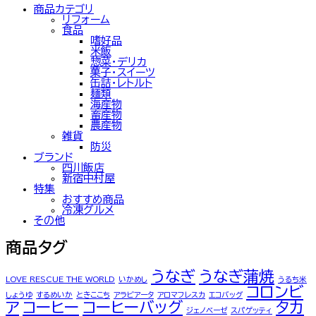
商品カテゴリ
リフォーム
食品
嗜好品
米飯
惣菜・デリカ
菓子・スイーツ
缶詰・レトルト
麺類
海産物
畜産物
農産物
雑貨
防災
ブランド
四川飯店
新宿中村屋
特集
おすすめ商品
冷凍グルメ
その他
商品タグ
うなぎ
うなぎ蒲焼
LOVE RESCUE THE WORLD
いかめし
うるち米
コロンビ
しょうゆ
するめいか
ときここち
アラビアータ
アロマフレスカ
エコバッグ
ア
コーヒー
コーヒーバッグ
タカ
ジェノベーゼ
スパゲッティ