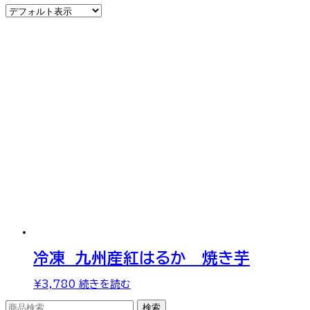
冷凍 九州産紅はるか 焼き芋
¥
3,780
続きを読む
検
検索