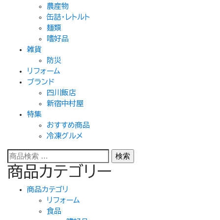
農産物
エ
缶詰・レトルト
ー
麺類
シ
嗜好品
ョ
雑貨
ン
防災
が
リフォーム
あ
ブランド
り
四川飯店
ま
新宿中村屋
す。
特集
オ
おすすめ商品
プ
冷凍グルメ
シ
ョ
検
検索
ン
索
商品カテゴリー
は
対
商
象:
商品カテゴリ
品
リフォーム
ペ
食品
ー