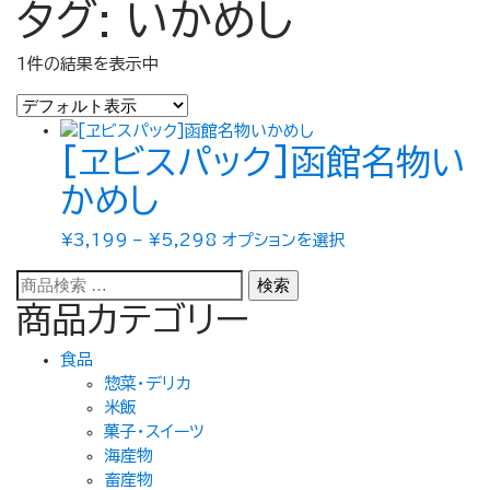
タグ:
いかめし
1件の結果を表示中
[ヱビスパック]函館名物い
かめし
価
こ
¥
3,199
–
¥
5,298
オプションを選択
格
の
検
検索
帯:
商
索
商品カテゴリー
¥3,199
品
対
–
に
象:
食品
¥5,298
は
惣菜・デリカ
複
米飯
数
菓子・スイーツ
の
海産物
バ
畜産物
リ