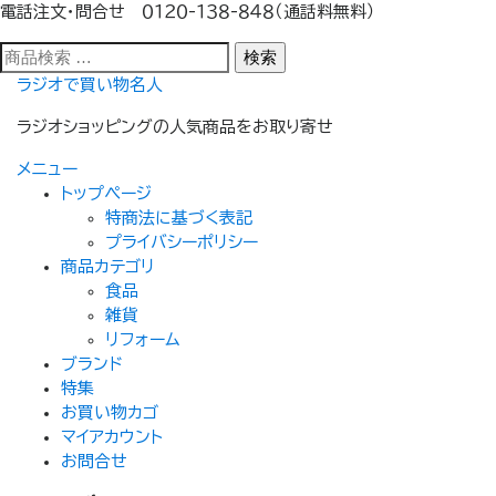
電話注文・問合せ ０１２０-１３８-８４８（通話料無料）
検
検索
索
コ
ラジオで買い物名人
対
ン
象:
ラジオショッピングの人気商品をお取り寄せ
テ
ン
メニュー
ツ
トップぺージ
へ
特商法に基づく表記
ス
プライバシーポリシー
キ
商品カテゴリ
ッ
食品
プ
雑貨
リフォーム
ブランド
特集
お買い物カゴ
マイアカウント
お問合せ