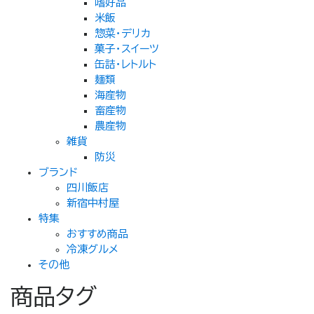
嗜好品
ジ
米飯
か
惣菜・デリカ
ら
菓子・スイーツ
選
缶詰・レトルト
択
麺類
で
海産物
き
畜産物
ま
農産物
す
雑貨
防災
ブランド
四川飯店
新宿中村屋
特集
おすすめ商品
冷凍グルメ
その他
商品タグ